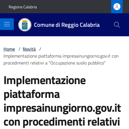
Vai ai contenuti
Vai al footer
Regione Calabria
Comune di Reggio Calabria
Home
/
Novità
/
Implementazione piattaforma impresainungiorno.gov.it con
procedimenti relativi a "Occupazione suolo pubblico"
Implementazione
piattaforma
impresainungiorno.gov.it
con procedimenti relativi