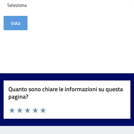
Quanto sono chiare le informazioni su questa
pagina?
Valuta da 1 a 5 stelle la pagina
Valuta 1 stelle su 5
Valuta 2 stelle su 5
Valuta 3 stelle su 5
Valuta 4 stelle su 5
Valuta 5 stelle su 5