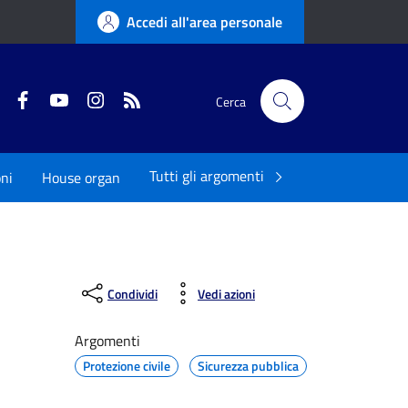
Accedi all'area personale
Twitter
Facebook
YouTube
Instagram
RSS
Cerca
Tutti gli argomenti
oni
House organ
Condividi
Vedi azioni
Argomenti
Protezione civile
Sicurezza pubblica