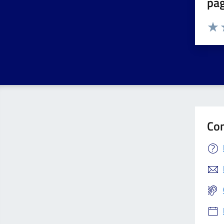
pa
Valuta 
Valut
V
Con