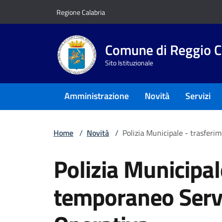
Vai ai contenuti
Vai al footer
Regione Calabria
Comune di Reggio C
Sito Istituzionale
Amministrazione
Novità
Servizi
Home
/
Novità
/
Polizia Municipale - trasferi
Polizia Municipal
temporaneo Servi