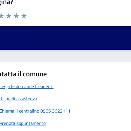
gina?
da 1 a 5 stelle la pagina
a 1 stelle su 5
aluta 2 stelle su 5
Valuta 3 stelle su 5
Valuta 4 stelle su 5
Valuta 5 stelle su 5
tatta il comune
Leggi le domande frequenti
Richiedi assistenza
Chiama il centralino 0965 3622111
Prenota appuntamento