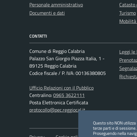
Personale amministrativo
Catasto 
Documenti e dati
Turismo
Mobilità
CONTATTI
Comune di Reggio Calabria
Leggi le
Palazzo San Giorgio Piazza Italia, 1 -
Prenota
89125 Reggio Calabria
Segnalaz
Codice fiscale / P. IVA: 00136380805
Richiest
Ufficio Relazioni con il Pubblico
Centralino:
0965 3622111
Posta Elettronica Certificata
protocollo@pec.reggiocal.it
Questo sito NON utilizza c
terze parti e di sessione.
Proseguendo nella navigaz