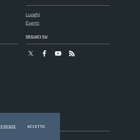
Luoghi
Eventi
SEGUICI SU
Twitter
Facebook
YouTube
RSS
COOKIES
I COOKIES
FERENZE
ACCETTO