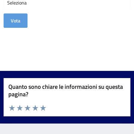
Quanto sono chiare le informazioni su questa
pagina?
Valuta da 1 a 5 stelle la pagina
Valuta 1 stelle su 5
Valuta 2 stelle su 5
Valuta 3 stelle su 5
Valuta 4 stelle su 5
Valuta 5 stelle su 5