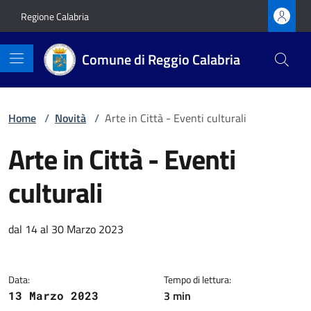
Vai ai contenuti
Vai al footer
Regione Calabria
Comune di Reggio Calabria
Home
/
Novità
/
Arte in Città - Eventi culturali
Arte in Città - Eventi
culturali
Dettagli della notizia
dal 14 al 30 Marzo 2023
Data:
Tempo di lettura:
3 min
13 Marzo 2023