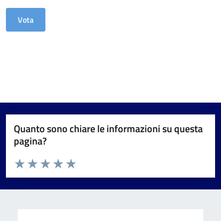
Quanto sono chiare le informazioni su questa
pagina?
Valuta da 1 a 5 stelle la pagina
Valuta 1 stelle su 5
Valuta 2 stelle su 5
Valuta 3 stelle su 5
Valuta 4 stelle su 5
Valuta 5 stelle su 5