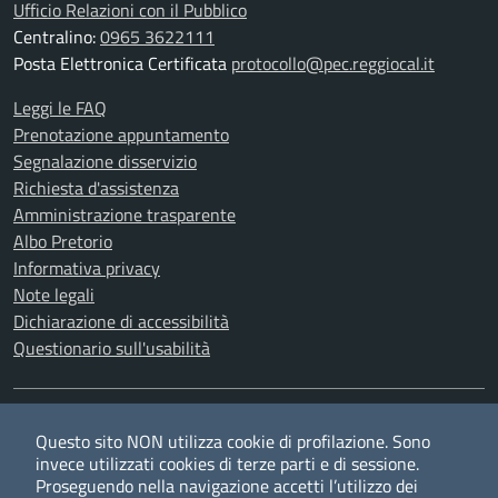
Ufficio Relazioni con il Pubblico
Centralino:
0965 3622111
Posta Elettronica Certificata
protocollo@pec.reggiocal.it
Leggi le FAQ
Prenotazione appuntamento
Segnalazione disservizio
Richiesta d'assistenza
Amministrazione trasparente
Albo Pretorio
Informativa privacy
Note legali
Dichiarazione di accessibilità
Questionario sull'usabilità
SEGUICI SU
Questo sito NON utilizza cookie di profilazione. Sono
Twitter
Facebook
YouTube
RSS
invece utilizzati cookies di terze parti e di sessione.
Proseguendo nella navigazione accetti l’utilizzo dei