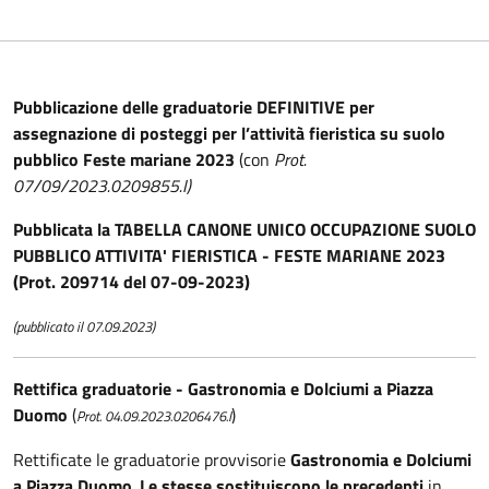
Pubblicazione delle graduatorie DEFINITIVE per
assegnazione di posteggi per l’attività fieristica su suolo
pubblico Feste mariane 2023
(con
Prot.
07/09/2023.0209855.I)
Pubblicata la TABELLA CANONE UNICO OCCUPAZIONE SUOLO
PUBBLICO ATTIVITA' FIERISTICA - FESTE MARIANE 2023
(Prot. 209714 del 07-09-2023)
(pubblicato il 07.09.2023)
Rettifica graduatorie - Gastronomia e Dolciumi a Piazza
Duomo
(
)
Prot. 04.09.2023.0206476.I
Rettificate le graduatorie provvisorie
Gastronomia e Dolciumi
a Piazza Duomo
.
Le stesse sostituiscono le precedenti
in