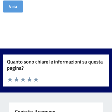
Quanto sono chiare le informazioni su questa
pagina?
Valuta da 1 a 5 stelle la pagina
Valuta 1 stelle su 5
Valuta 2 stelle su 5
Valuta 3 stelle su 5
Valuta 4 stelle su 5
Valuta 5 stelle su 5
Contatta il comune