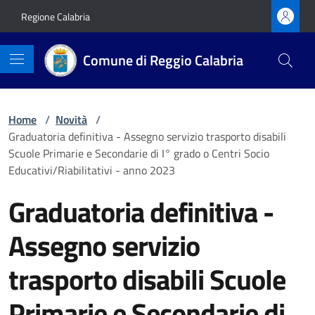
Vai ai contenuti
Vai al footer
Regione Calabria
Comune di Reggio Calabria
Home
/
Novità
/
Graduatoria definitiva - Assegno servizio trasporto disabili
Scuole Primarie e Secondarie di I° grado o Centri Socio
Educativi/Riabilitativi - anno 2023
Graduatoria definitiva -
Assegno servizio
trasporto disabili Scuole
Primarie e Secondarie di