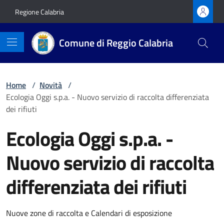
Vai ai contenuti
Vai al footer
Regione Calabria
Comune di Reggio Calabria
Home
/
Novità
/
Ecologia Oggi s.p.a. - Nuovo servizio di raccolta differenziata
dei rifiuti
Ecologia Oggi s.p.a. -
Nuovo servizio di raccolta
differenziata dei rifiuti
Dettagli della notizia
Nuove zone di raccolta e Calendari di esposizione