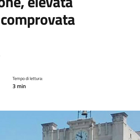
ione, elevata
e comprovata
a
4
Tempo di lettura:
3 min