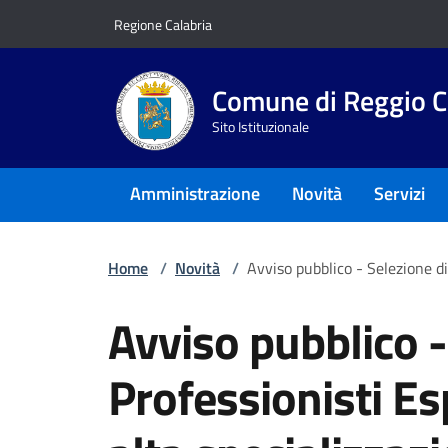
Vai ai contenuti
Vai al footer
Regione Calabria
Comune di Reggio C
Sito Istituzionale
Amministrazione
Novità
Servizi
Home
/
Novità
/
Avviso pubblico - Selezione di
Avviso pubblico -
Professionisti Es