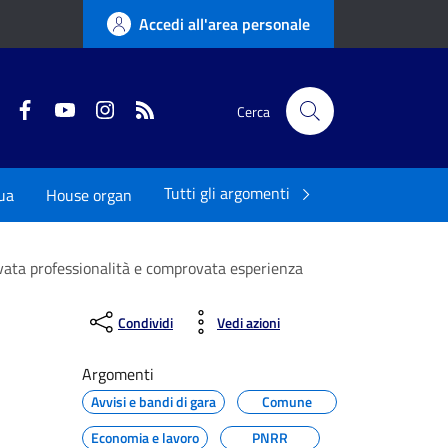
Accedi all'area personale
Twitter
Facebook
YouTube
Instagram
RSS
Cerca
Tutti gli argomenti
ua
House organ
levata professionalità e comprovata esperienza
Condividi
Vedi azioni
Argomenti
Avvisi e bandi di gara
Comune
Economia e lavoro
PNRR