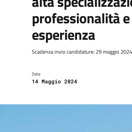
alta specializzaz
professionalità 
esperienza
Dettagli della notizi
Scadenza invio candidature: 29 maggio 202
Data:
14 Maggio 2024