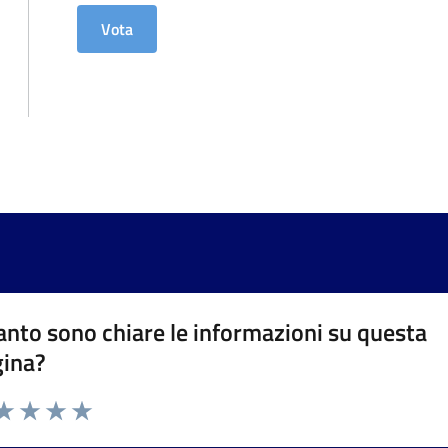
nto sono chiare le informazioni su questa
gina?
da 1 a 5 stelle la pagina
a 1 stelle su 5
aluta 2 stelle su 5
Valuta 3 stelle su 5
Valuta 4 stelle su 5
Valuta 5 stelle su 5