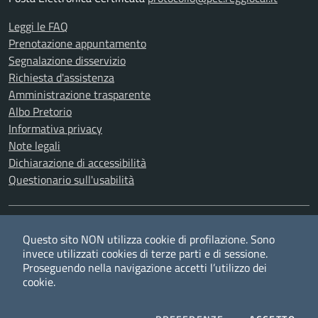
Leggi le FAQ
Prenotazione appuntamento
Segnalazione disservizio
Richiesta d'assistenza
Amministrazione trasparente
Albo Pretorio
Informativa privacy
Note legali
Dichiarazione di accessibilità
Questionario sull'usabilità
SEGUICI SU
Questo sito NON utilizza cookie di profilazione. Sono
Twitter
Facebook
YouTube
RSS
invece utilizzati cookies di terze parti e di sessione.
Proseguendo nella navigazione accetti l’utilizzo dei
cookie.
Privacy
Cookie policy
Redazione
Credits