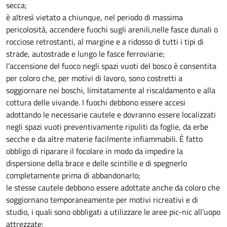
secca;
è altresì vietato a chiunque, nel periodo di massima
pericolosità, accendere fuochi sugli arenili,nelle fasce dunali o
rocciose retrostanti, al margine e a ridosso di tutti i tipi di
strade, autostrade e lungo le fasce ferroviarie;
l’accensione del fuoco negli spazi vuoti del bosco è consentita
per coloro che, per motivi di lavoro, sono costretti a
soggiornare nei boschi, limitatamente al riscaldamento e alla
cottura delle vivande. I fuochi debbono essere accesi
adottando le necessarie cautele e dovranno essere localizzati
negli spazi vuoti preventivamente ripuliti da foglie, da erbe
secche e da altre materie facilmente infiammabili. È fatto
obbligo di riparare il focolare in modo da impedire la
dispersione della brace e delle scintille e di spegnerlo
completamente prima di abbandonarlo;
le stesse cautele debbono essere adottate anche da coloro che
soggiornano temporaneamente per motivi ricreativi e di
studio, i quali sono obbligati a utilizzare le aree pic-nic all’uopo
attrezzate;