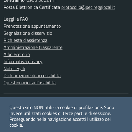
Centralino:
0965 3622111
Posta Elettronica Certificata
protocollo@pec.reggiocal.it
Leggi le FAQ
Prenotazione appuntamento
Segnalazione disservizio
Richiesta d'assistenza
Amministrazione trasparente
Albo Pretorio
Informativa privacy
Note legali
Dichiarazione di accessibilità
Questionario sull'usabilità
SEGUICI SU
Questo sito NON utilizza cookie di profilazione. Sono
Twitter
Facebook
YouTube
RSS
invece utilizzati cookies di terze parti e di sessione.
Proseguendo nella navigazione accetti l’utilizzo dei
cookie.