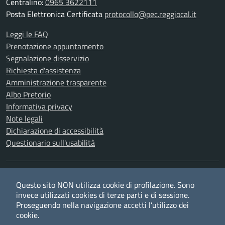
Centralino:
0965 3622111
Posta Elettronica Certificata
protocollo@pec.reggiocal.it
Leggi le FAQ
Prenotazione appuntamento
Segnalazione disservizio
Richiesta d'assistenza
Amministrazione trasparente
Albo Pretorio
Informativa privacy
Note legali
Dichiarazione di accessibilità
Questionario sull'usabilità
SEGUICI SU
Questo sito NON utilizza cookie di profilazione. Sono
Twitter
Facebook
YouTube
RSS
invece utilizzati cookies di terze parti e di sessione.
Proseguendo nella navigazione accetti l’utilizzo dei
cookie.