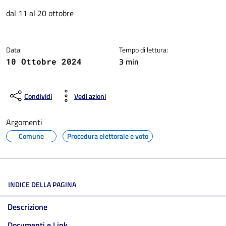
Dettagli della notizia
dal 11 al 20 ottobre
Data:
Tempo di lettura:
3 min
10 Ottobre 2024
Condividi
Vedi azioni
Argomenti
Comune
Procedura elettorale e voto
INDICE DELLA PAGINA
Descrizione
Documenti e Link