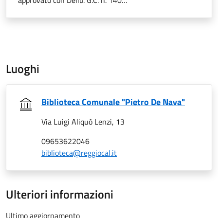
approvato con Delib. G.C. n. 140…
Luoghi
Biblioteca Comunale "Pietro De Nava"
Via Luigi Aliquò Lenzi, 13
09653622046
biblioteca@reggiocal.it
Ulteriori informazioni
Ultimo aggiornamento