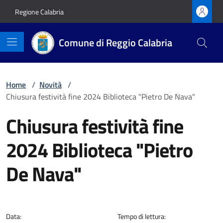
Vai ai contenuti
Vai al footer
Regione Calabria
Comune di Reggio Calabria
Home
/
Novità
/
Chiusura festività fine 2024 Biblioteca "Pietro De Nava"
Chiusura festività fine
2024 Biblioteca "Pietro
De Nava"
Dettagli della notizia
Data:
Tempo di lettura: