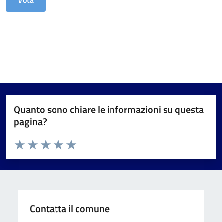
Quanto sono chiare le informazioni su questa
pagina?
Valuta da 1 a 5 stelle la pagina
Valuta 1 stelle su 5
Valuta 2 stelle su 5
Valuta 3 stelle su 5
Valuta 4 stelle su 5
Valuta 5 stelle su 5
Contatta il comune