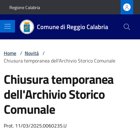
Vai ai contenuti
Vai al footer
Regione Calabria
Comune di Reggio Calabria
Home
/
Novità
/
Chiusura temporanea dell'Archivio Storico Comunale
Chiusura temporanea
dell'Archivio Storico
Comunale
Dettagli della notizia
Prot. 11/03/2025.0060235.U