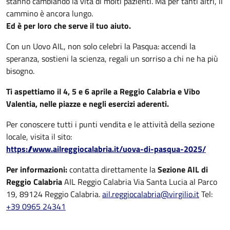
stanno cambiando la vita di molti pazienti. Ma per tanti altri, il
cammino è ancora lungo.
Ed è per loro che serve il tuo aiuto.
Con un Uovo AIL, non solo celebri la Pasqua: accendi la
speranza, sostieni la scienza, regali un sorriso a chi ne ha più
bisogno.
Ti aspettiamo il 4, 5 e 6 aprile a Reggio Calabria e Vibo
Valentia, nelle piazze e negli esercizi aderenti.
Per conoscere tutti i punti vendita e le attività della sezione
locale, visita il sito:
https://www.ailreggiocalabria.it/uova-di-pasqua-2025/
Per informazioni:
contatta direttamente la
Sezione AIL di
Reggio Calabria
AIL Reggio Calabria Via Santa Lucia al Parco
19, 89124 Reggio Calabria.
ail.reggiocalabria@virgilio.it
Tel:
+39 0965 24341