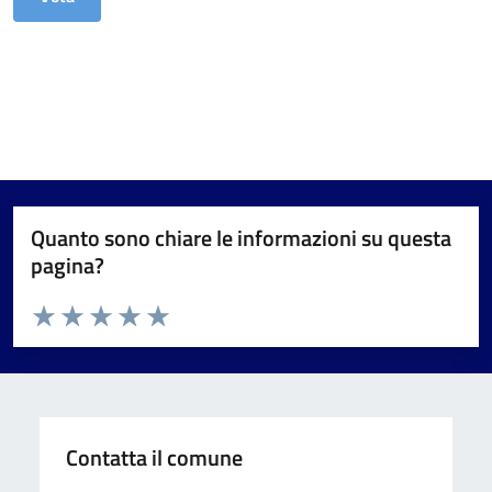
Quanto sono chiare le informazioni su questa
pagina?
Valuta da 1 a 5 stelle la pagina
Valuta 1 stelle su 5
Valuta 2 stelle su 5
Valuta 3 stelle su 5
Valuta 4 stelle su 5
Valuta 5 stelle su 5
Contatta il comune