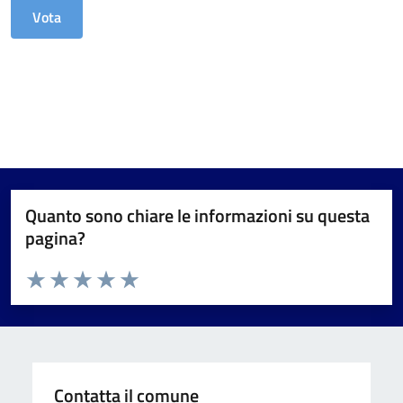
Quanto sono chiare le informazioni su questa
pagina?
Valuta da 1 a 5 stelle la pagina
Valuta 1 stelle su 5
Valuta 2 stelle su 5
Valuta 3 stelle su 5
Valuta 4 stelle su 5
Valuta 5 stelle su 5
Contatta il comune