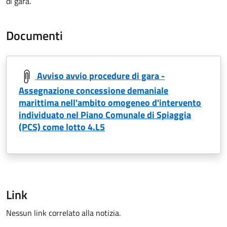
di gara.
Documenti
Avviso avvio procedure di gara -
Assegnazione concessione demaniale
marittima nell'ambito omogeneo d'intervento
individuato nel Piano Comunale di Spiaggia
(PCS) come lotto 4.L5
Link
Nessun link correlato alla notizia.