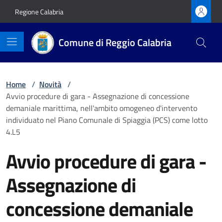
Vai ai contenuti
Vai al footer
Regione Calabria
Comune di Reggio Calabria
Home
/
Novità
/
Avvio procedure di gara - Assegnazione di concessione
demaniale marittima, nell'ambito omogeneo d'intervento
individuato nel Piano Comunale di Spiaggia (PCS) come lotto
4.L5
Avvio procedure di gara -
Assegnazione di
concessione demaniale