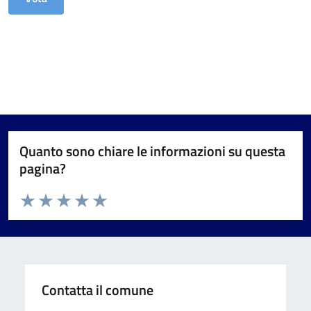
Quanto sono chiare le informazioni su questa
pagina?
Valuta da 1 a 5 stelle la pagina
Valuta 1 stelle su 5
Valuta 2 stelle su 5
Valuta 3 stelle su 5
Valuta 4 stelle su 5
Valuta 5 stelle su 5
Contatta il comune