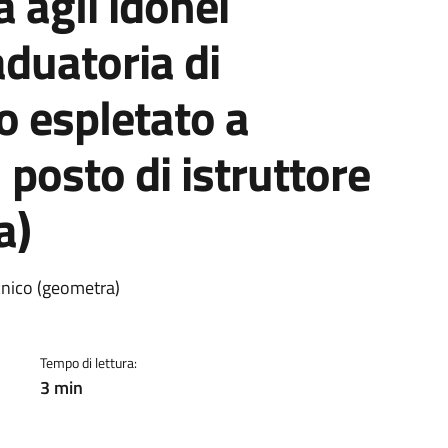
a agli idonei
aduatoria di
o espletato a
 posto di istruttore
a)
a
ecnico (geometra)
Tempo di lettura:
3 min