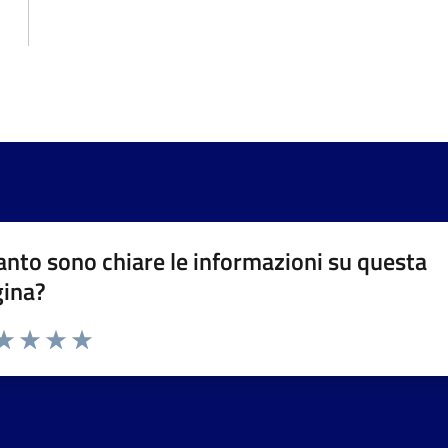
nto sono chiare le informazioni su questa
gina?
da 1 a 5 stelle la pagina
a 1 stelle su 5
aluta 2 stelle su 5
Valuta 3 stelle su 5
Valuta 4 stelle su 5
Valuta 5 stelle su 5