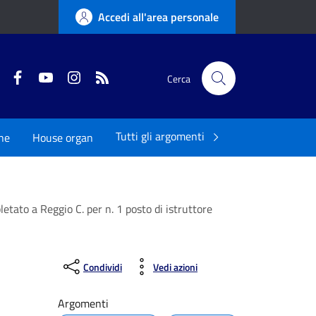
Accedi all'area personale
Twitter
Facebook
YouTube
Instagram
RSS
Cerca
Tutti gli argomenti
ne
House organ
letato a Reggio C. per n. 1 posto di istruttore
Condividi
Vedi azioni
Argomenti