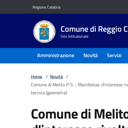
Vai ai contenuti
Vai al footer
Regione Calabria
Comune di Reggio C
Sito Istituzionale
Amministrazione
Novità
Servizi
Home
/
Novità
/
Comune di Melito P. S. - Manifestaz. d'interesse riv
tecnico (geometra)
Comune di Melito 