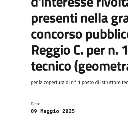
d'interesse rivolt
presenti nella gr
concorso pubblic
Reggio C. per n. 1
tecnico (geometr
Dettagli della notizi
per la copertura di n° 1 posto di istruttore t
Data:
09 Maggio 2025