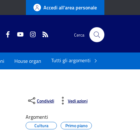
Accedi all'area personale
Twitter
Facebook
YouTube
Instagram
RSS
Cerca
Tutti gli argomenti
oni
House organ
Condividi
Vedi azioni
Argomenti
Cultura
Primo piano