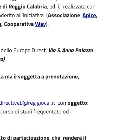
 di Reggio Calabria
, ed è realizzata con
erito all’iniziativa (
Associazione
Apice
,
e
, Cooperativa
Way
).
 dello Europe Direct,
Via S. Anna Palazzo
a)
ta ma è soggetta a prenotazione,
directweb@reg giocal.it
con
oggetto
:
orso di studi frequentato od
ato di partecipazione che renderà il