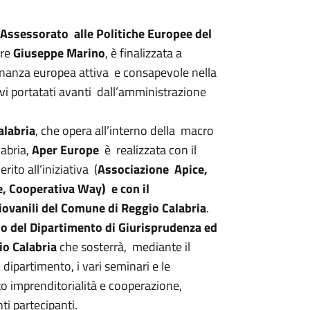
Assessorato alle Politiche Europee del
ore
Giuseppe Marino
, è finalizzata a
dinanza europea attiva e consapevole nella
tivi portatati avanti dall’amministrazione
alabria
, che opera all’interno della macro
abria,
Aper Europe
è realizzata con il
ito all’iniziativa (
Associazione Apice,
, Cooperativa Way) e con il
ovanili del Comune di Reggio Calabria
.
io del Dipartimento di Giurisprudenza ed
io Calabria
che sosterrà, mediante il
dipartimento, i vari seminari e le
to imprenditorialità e cooperazione,
nti partecipanti.