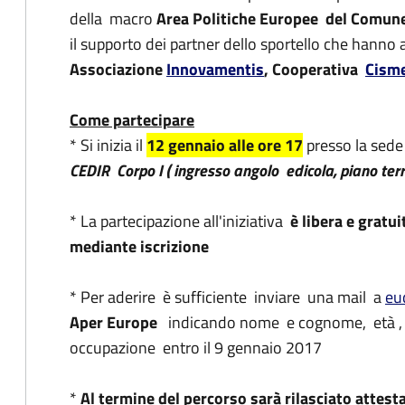
della macro
Area Politiche Europee del Comune
il supporto dei partner dello sportello che hanno ad
Associazione
Innovamentis
, Cooperativa
Cism
Come partecipare
* Si inizia il
12 gennaio alle ore 17
presso la sede
CEDIR Corpo I ( ingresso angolo edicola, piano terr
* La partecipazione all'iniziativa
è libera e gratui
mediante iscrizione
* Per aderire è sufficiente inviare una mail a
eu
Aper Europe
indicando nome e cognome, età , c
occupazione entro il 9 gennaio 2017
*
Al termine del percorso sarà rilasciato attest