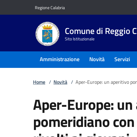
Vai ai contenuti
Vai al footer
Regione Calabria
Comune di Reggio C
Sito Istituzionale
Amministrazione
Novità
Servizi
Home
/
Novità
/
Aper-Europe: un aperitivo pome
Aper-Europe: un 
pomeridiano con 