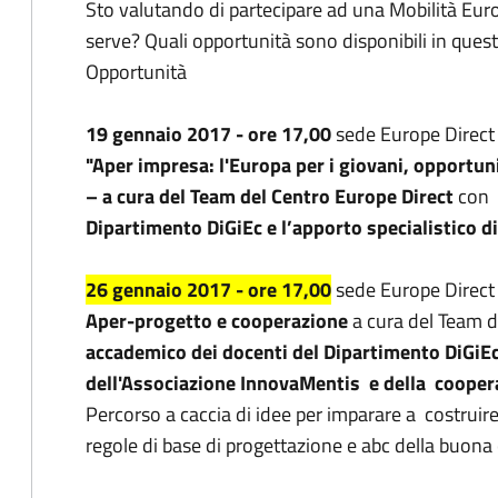
Sto valutando di partecipare ad una Mobilità Eur
serve? Quali opportunità sono disponibili in qu
Opportunità
19 gennaio 2017 - ore 17,00
sede Europe Direct 
"Aper impresa: l'Europa per i giovani, opportun
–
a cura del Team del Centro Europe Direct
con 
Dipartimento DiGiEc e l’apporto specialistico 
26 gennaio 2017 - ore 17,00
sede Europe Direct 
Aper-progetto e cooperazione
a cura del Team d
accademico dei docenti del Dipartimento DiGiE
dell'Associazione InnovaMentis e della cooper
Percorso a caccia di idee per imparare a costruir
regole di base di progettazione e abc della buon