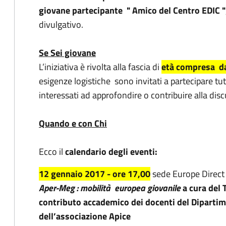
giovane partecipante " Amico del Centro EDIC "
divulgativo.
Se Sei giovane
L’iniziativa è rivolta alla fascia di
età compresa da
esigenze logistiche sono invitati a partecipare tut
interessati ad approfondire o contribuire alla dis
Quando e con Chi
Ecco il
calendario degli eventi:
12 gennaio 2017 - ore 17,00
sede Europe Direct
Aper-Meg : mobilità europea giovanile
a cura del
contributo accademico dei docenti del Dipartim
dell’associazione Apice