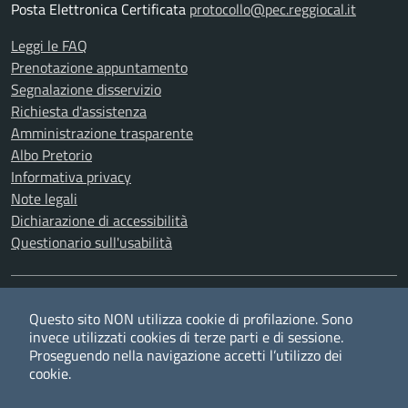
Posta Elettronica Certificata
protocollo@pec.reggiocal.it
Leggi le FAQ
Prenotazione appuntamento
Segnalazione disservizio
Richiesta d'assistenza
Amministrazione trasparente
Albo Pretorio
Informativa privacy
Note legali
Dichiarazione di accessibilità
Questionario sull'usabilità
SEGUICI SU
Questo sito NON utilizza cookie di profilazione. Sono
Twitter
Facebook
YouTube
RSS
invece utilizzati cookies di terze parti e di sessione.
Proseguendo nella navigazione accetti l’utilizzo dei
cookie.
Privacy
Cookie policy
Redazione
Credits