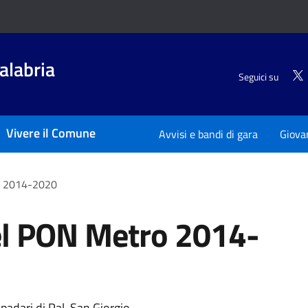
alabria
Seguici su
Vivere il Comune
Avvisi e bandi di gara
Giova
o 2014-2020
el PON Metro 2014-
adari di Pal. San Giorgio