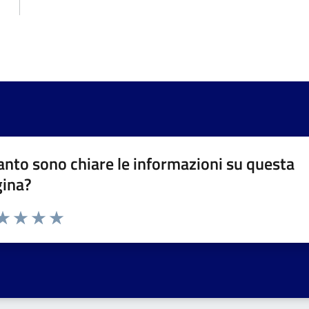
nto sono chiare le informazioni su questa
gina?
da 1 a 5 stelle la pagina
a 1 stelle su 5
aluta 2 stelle su 5
Valuta 3 stelle su 5
Valuta 4 stelle su 5
Valuta 5 stelle su 5