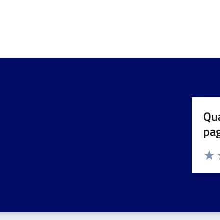
Qua
pa
Valuta 
Valut
V