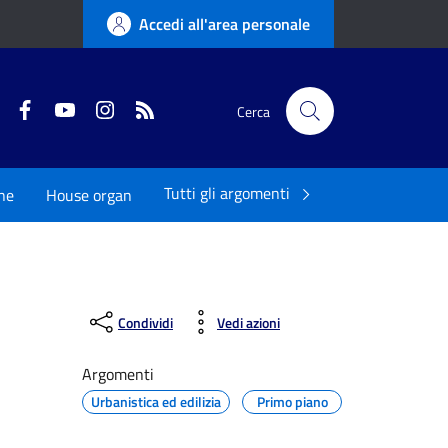
Accedi all'area personale
Twitter
Facebook
YouTube
Instagram
RSS
Cerca
Tutti gli argomenti
ne
House organ
Condividi
Vedi azioni
Argomenti
Urbanistica ed edilizia
Primo piano