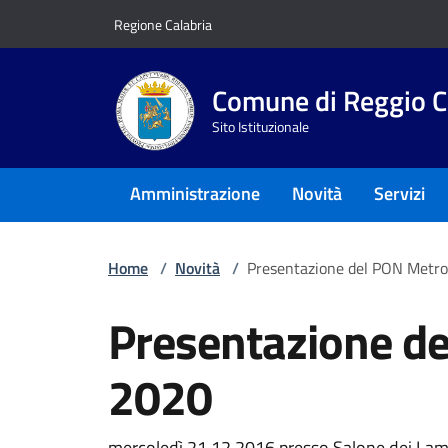
Vai ai contenuti
Vai al footer
Regione Calabria
Comune di Reggio C
Sito Istituzionale
Amministrazione
Novità
Servizi
Home
/
Novità
/
Presentazione del PON Metr
Presentazione d
2020
mercoledì 21.12.2016 presso Salone dei Lamp