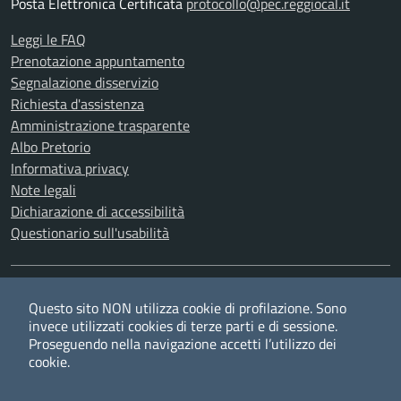
Posta Elettronica Certificata
protocollo@pec.reggiocal.it
Leggi le FAQ
Prenotazione appuntamento
Segnalazione disservizio
Richiesta d'assistenza
Amministrazione trasparente
Albo Pretorio
Informativa privacy
Note legali
Dichiarazione di accessibilità
Questionario sull'usabilità
SEGUICI SU
Questo sito NON utilizza cookie di profilazione. Sono
Twitter
Facebook
YouTube
RSS
invece utilizzati cookies di terze parti e di sessione.
Proseguendo nella navigazione accetti l’utilizzo dei
cookie.
Privacy
Cookie policy
Redazione
Credits