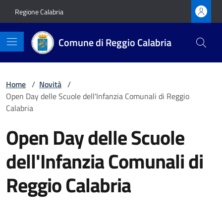
Vai ai contenuti
Vai al footer
Regione Calabria
Comune di Reggio Calabria
Home
/
Novità
/
Open Day delle Scuole dell'Infanzia Comunali di Reggio
Calabria
Open Day delle Scuole
dell'Infanzia Comunali di
Reggio Calabria
Dettagli della notizia