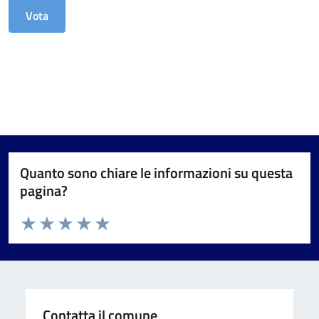
Quanto sono chiare le informazioni su questa
pagina?
Valuta da 1 a 5 stelle la pagina
Valuta 1 stelle su 5
Valuta 2 stelle su 5
Valuta 3 stelle su 5
Valuta 4 stelle su 5
Valuta 5 stelle su 5
Contatta il comune