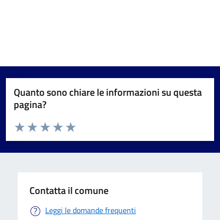
Quanto sono chiare le informazioni su questa
pagina?
Valuta da 1 a 5 stelle la pagina
Valuta 1 stelle su 5
Valuta 2 stelle su 5
Valuta 3 stelle su 5
Valuta 4 stelle su 5
Valuta 5 stelle su 5
Contatta il comune
Leggi le domande frequenti