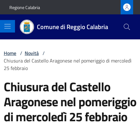
Vai ai contenuti
Vai al footer
Regione Calabria
Comune di Reggio Calabria
Home
/
Novità
/
Chiusura del Castello Aragonese nel pomeriggio di mercoledì
25 febbraio
Chiusura del Castello
Aragonese nel pomeriggio
di mercoledì 25 febbraio
Dettagli della notizia