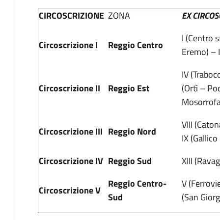
CIRCOSCRIZIONE
ZONA
EX CIRCOS
I (Centro s
Circoscrizione I
Reggio Centro
Eremo) – I
IV (Traboc
Circoscrizione II
Reggio Est
(Ortì – Po
Mosorrofa
VIII (Cato
Circoscrizione III
Reggio Nord
IX (Gallic
Circoscrizione IV
Reggio Sud
XIII (Ravag
Reggio Centro-
V (Ferrovi
Circoscrizione V
Sud
(San Gior