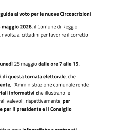
 guida al voto per le nuove Circoscrizioni
25 maggio 2026
, il Comune di Reggio
olta ai cittadini per favorire il corretto
lunedì
25 maggio
dalle ore 7 alle 15.
à di questa tornata elettorale
, che
cente
, l’Amministrazione comunale rende
iali informativi c
he illustrano le
rali valevoli, rispettivamente,
per
 per il presidente e il Consiglio
attraverso
infografiche e contenuti