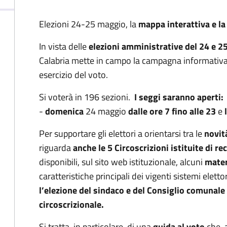
Elezioni 24-25 maggio, la
mappa interattiva e la
In vista delle
elezioni amministrative del 24 e 
Calabria mette in campo la campagna informativa riv
esercizio del voto.
Si voterà in 196 sezioni.
I seggi saranno aperti:
-
domenica
24 maggio
dalle ore 7 fino alle 23
e
Per supportare gli elettori a orientarsi tra le
novit
riguarda
anche le 5 Circoscrizioni istituite di re
disponibili, sul sito web istituzionale, alcuni
mater
caratteristiche principali dei vigenti sistemi eletto
l’elezione del sindaco e del Consiglio comunale e
circoscrizionale.
Si tratta, in particolare, di una
guida al voto
che, 