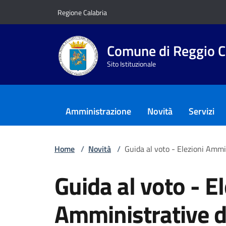
Vai ai contenuti
Vai al footer
Regione Calabria
Comune di Reggio C
Sito Istituzionale
Amministrazione
Novità
Servizi
Home
/
Novità
/
Guida al voto - Elezioni Amm
Guida al voto - El
Amministrative d