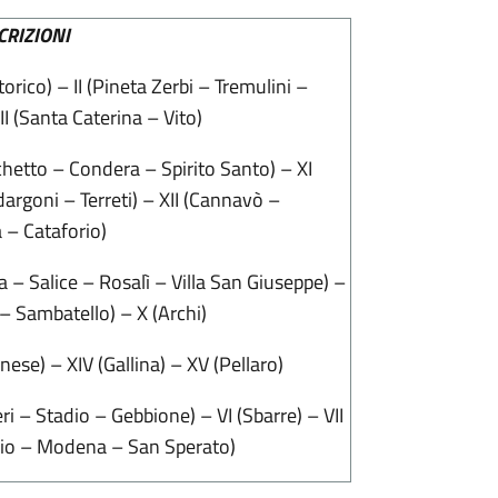
CRIZIONI
torico) – II (Pineta Zerbi – Tremulini –
II (Santa Caterina – Vito)
chetto – Condera – Spirito Santo) – XI
dargoni – Terreti) – XII (Cannavò –
 – Cataforio)
na – Salice – Rosalì – Villa San Giuseppe) –
o – Sambatello) – X (Archi)
nese) – XIV (Gallina) – XV (Pellaro)
eri – Stadio – Gebbione) – VI (Sbarre) – VII
gio – Modena – San Sperato)