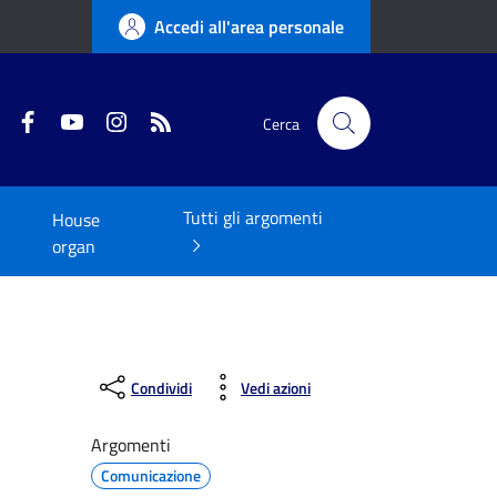
Accedi all'area personale
Twitter
Facebook
YouTube
Instagram
RSS
Cerca
Tutti gli argomenti
House
organ
Condividi
Vedi azioni
Argomenti
Comunicazione