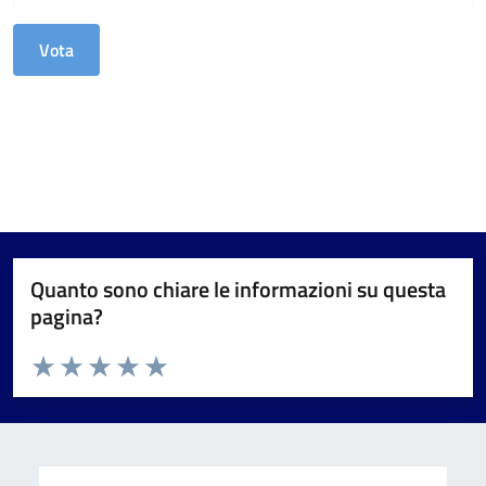
Quanto sono chiare le informazioni su questa
pagina?
Valuta da 1 a 5 stelle la pagina
Valuta 1 stelle su 5
Valuta 2 stelle su 5
Valuta 3 stelle su 5
Valuta 4 stelle su 5
Valuta 5 stelle su 5