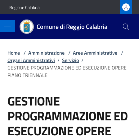
Vai ai contenuti
Vai al footer
Regione Calabria
Comune di Reggio Calabria
Home
/
Amministrazione
/
Aree Amministrative
/
Organi Amministrativi
/
Servizio
/
GESTIONE PROGRAMMAZIONE ED ESECUZIONE OPERE
PIANO TRIENNALE
GESTIONE
PROGRAMMAZIONE ED
ESECUZIONE OPERE