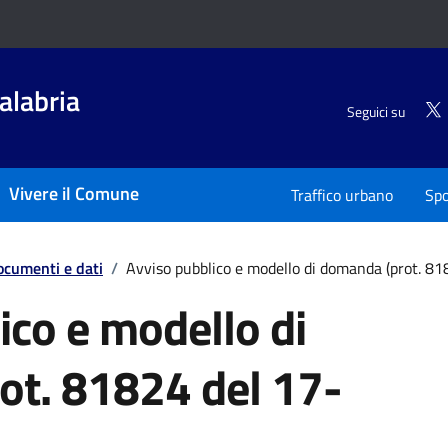
alabria
Seguici su
Vivere il Comune
Traffico urbano
Spo
ocumenti e dati
/
Avviso pubblico e modello di domanda (prot. 8
ico e modello di
ot. 81824 del 17-