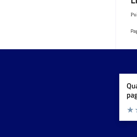
Pu
Pa
Qua
pa
Valuta 
Valut
V