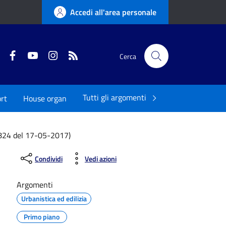
Accedi all'area personale
Twitter
Facebook
YouTube
Instagram
RSS
Cerca
Tutti gli argomenti
rt
House organ
1824 del 17-05-2017)
Condividi
Vedi azioni
Argomenti
Urbanistica ed edilizia
Primo piano