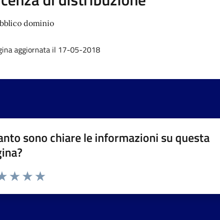
bblico dominio
gina aggiornata il 17-05-2018
nto sono chiare le informazioni su questa
gina?
da 1 a 5 stelle la pagina
a 1 stelle su 5
aluta 2 stelle su 5
Valuta 3 stelle su 5
Valuta 4 stelle su 5
Valuta 5 stelle su 5