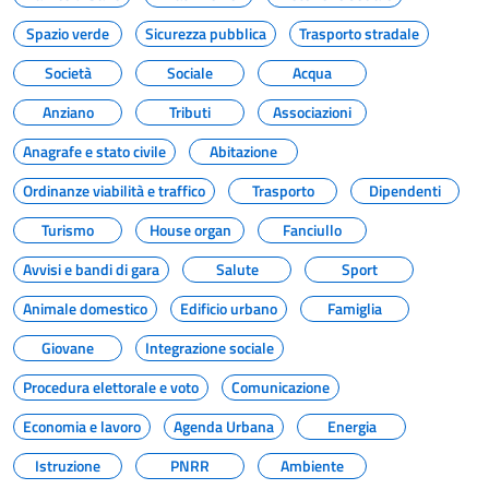
Spazio verde
Sicurezza pubblica
Trasporto stradale
Società
Sociale
Acqua
Anziano
Tributi
Associazioni
Anagrafe e stato civile
Abitazione
Ordinanze viabilità e traffico
Trasporto
Dipendenti
Turismo
House organ
Fanciullo
Avvisi e bandi di gara
Salute
Sport
Animale domestico
Edificio urbano
Famiglia
Giovane
Integrazione sociale
Procedura elettorale e voto
Comunicazione
Economia e lavoro
Agenda Urbana
Energia
Istruzione
PNRR
Ambiente