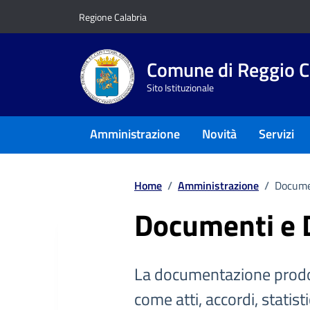
Vai ai contenuti
Vai al footer
Regione Calabria
Comune di Reggio C
Sito Istituzionale
Amministrazione
Novità
Servizi
Home
/
Amministrazione
/
Docume
Documenti e 
La documentazione prodo
come atti, accordi, statist