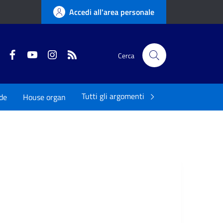
Accedi all'area personale
Twitter
Facebook
YouTube
Instagram
RSS
Cerca
Tutti gli argomenti
de
House organ