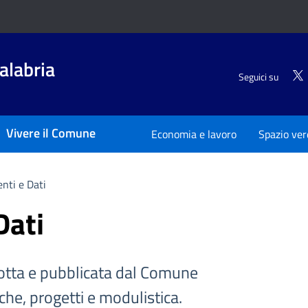
alabria
Seguici su
Vivere il Comune
Economia e lavoro
Spazio ver
nti e Dati
Dati
tta e pubblicata dal Comune
iche, progetti e modulistica.