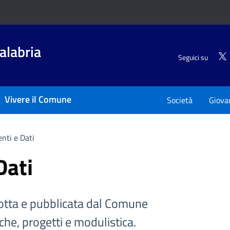
alabria
Seguici su
Vivere il Comune
Società
Giova
nti e Dati
Dati
tta e pubblicata dal Comune
iche, progetti e modulistica.