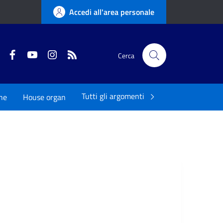
Accedi all'area personale
Twitter
Facebook
YouTube
Instagram
RSS
Cerca
Tutti gli argomenti
ne
House organ