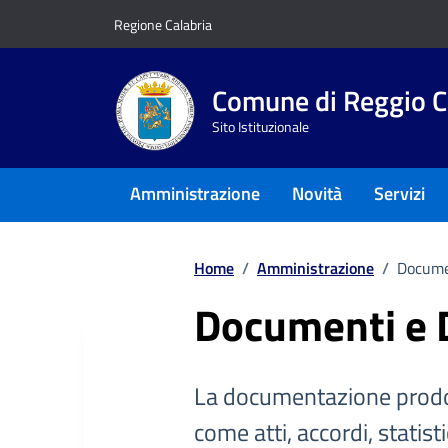
Vai ai contenuti
Vai al footer
Regione Calabria
Comune di Reggio C
Sito Istituzionale
Amministrazione
Novità
Servizi
Home
/
Amministrazione
/
Docume
Documenti e 
La documentazione prodo
come atti, accordi, statist