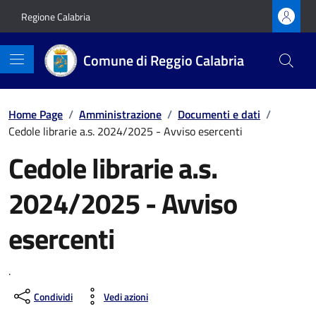
Vai ai contenuti
Vai al footer
Regione Calabria
Comune di Reggio Calabria
Home Page
/
Amministrazione
/
Documenti e dati
/
Cedole librarie a.s. 2024/2025 - Avviso esercenti
Cedole librarie a.s.
2024/2025 - Avviso
esercenti
.
Condividi
Vedi azioni