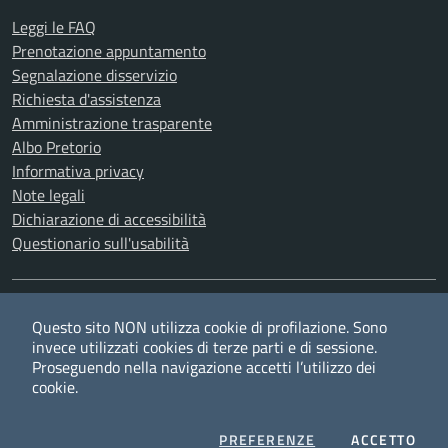
Leggi le FAQ
Prenotazione appuntamento
Segnalazione disservizio
Richiesta d'assistenza
Amministrazione trasparente
Albo Pretorio
Informativa privacy
Note legali
Dichiarazione di accessibilità
Questionario sull'usabilità
SEGUICI SU
Questo sito NON utilizza cookie di profilazione. Sono
Twitter
Facebook
YouTube
RSS
invece utilizzati cookies di terze parti e di sessione.
Proseguendo nella navigazione accetti l’utilizzo dei
cookie.
Privacy
Cookie policy
Redazione
Credits
COOKIES
I CO
PREFERENZE
ACCETTO
Mappa del sito