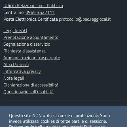
Ufficio Relazioni con il Pubblico
Centralino:
0965 3622111
Posta Elettronica Certificata
protocollo@pec.reggiocal.it
Leggi le FAQ
Prenotazione appuntamento
Segnalazione disservizio
Richiesta d'assistenza
Amministrazione trasparente
Albo Pretorio
Informativa privacy
Note legali
Dichiarazione di accessibilità
Questionario sull'usabilità
SEGUICI SU
Questo sito NON utilizza cookie di profilazione. Sono
Twitter
Facebook
YouTube
RSS
invece utilizzati cookies di terze parti e di sessione.
Proseguendo nella navigazione accetti l’utilizzo dei