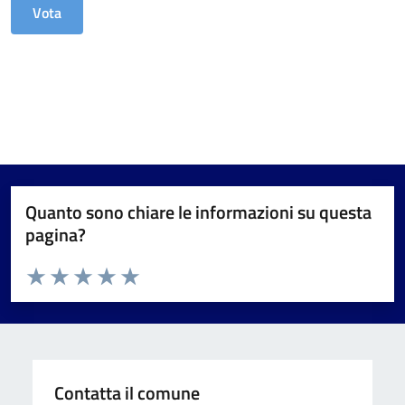
Quanto sono chiare le informazioni su questa
pagina?
Valuta da 1 a 5 stelle la pagina
Valuta 1 stelle su 5
Valuta 2 stelle su 5
Valuta 3 stelle su 5
Valuta 4 stelle su 5
Valuta 5 stelle su 5
Contatta il comune