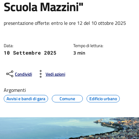
Scuola Mazzini"
Dettagli della notizia
presentazione offerte: entro le ore 12 del 10 ottobre 2025
Data:
Tempo di lettura:
3 min
10 Settembre 2025
Condividi
Vedi azioni
Argomenti
Avvisi e bandi di gara
Comune
Edificio urbano