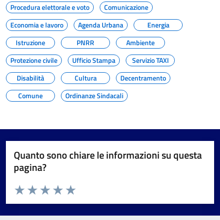
Procedura elettorale e voto
Comunicazione
Economia e lavoro
Agenda Urbana
Energia
Istruzione
PNRR
Ambiente
Protezione civile
Ufficio Stampa
Servizio TAXI
Disabilità
Cultura
Decentramento
Comune
Ordinanze Sindacali
Quanto sono chiare le informazioni su questa
pagina?
Valuta da 1 a 5 stelle la pagina
Valuta 1 stelle su 5
Valuta 2 stelle su 5
Valuta 3 stelle su 5
Valuta 4 stelle su 5
Valuta 5 stelle su 5