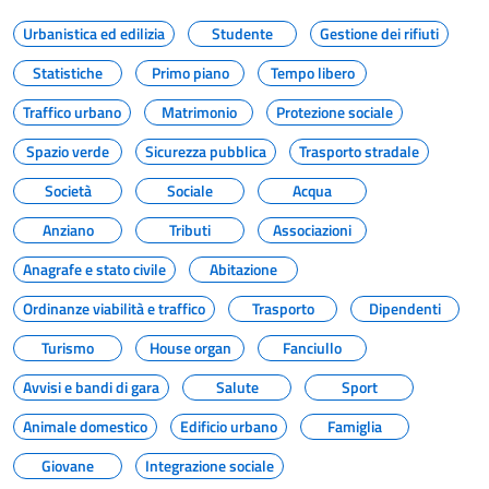
Urbanistica ed edilizia
Studente
Gestione dei rifiuti
Statistiche
Primo piano
Tempo libero
Traffico urbano
Matrimonio
Protezione sociale
Spazio verde
Sicurezza pubblica
Trasporto stradale
Società
Sociale
Acqua
Anziano
Tributi
Associazioni
Anagrafe e stato civile
Abitazione
Ordinanze viabilità e traffico
Trasporto
Dipendenti
Turismo
House organ
Fanciullo
Avvisi e bandi di gara
Salute
Sport
Animale domestico
Edificio urbano
Famiglia
Giovane
Integrazione sociale