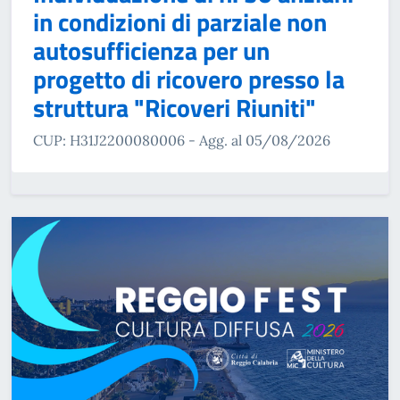
in condizioni di parziale non
autosufficienza per un
progetto di ricovero presso la
struttura "Ricoveri Riuniti"
CUP: H31J2200080006 - Agg. al 05/08/2026