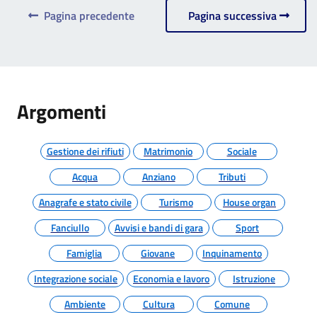
Pagina precedente
Pagina successiva
Argomenti
Gestione dei rifiuti
Matrimonio
Sociale
Acqua
Anziano
Tributi
Anagrafe e stato civile
Turismo
House organ
Fanciullo
Avvisi e bandi di gara
Sport
Famiglia
Giovane
Inquinamento
Integrazione sociale
Economia e lavoro
Istruzione
Ambiente
Cultura
Comune