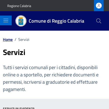
Vai ai contenuti
Vai al footer
Regione Calabria
Comune di Reggio Calabria
Home
/
Servizi
Servizi
Tutti i servizi comunali per i cittadini, disponibili
online o a sportello, per richiedere documenti e
permessi, iscriversi a graduatorie ed effettuare
pagamenti.
SERVIZI IN EVIDENZA