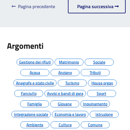
Pagina precedente
Pagina successiva
Argomenti
Gestione dei rifiuti
Matrimonio
Sociale
Acqua
Anziano
Tributi
Anagrafe e stato civile
Turismo
House organ
Fanciullo
Avvisi e bandi di gara
Sport
Famiglia
Giovane
Inquinamento
Integrazione sociale
Economia e lavoro
Istruzione
Ambiente
Cultura
Comune