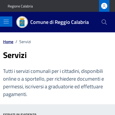
Vai ai contenuti
Vai al footer
Regione Calabria
Comune di Reggio Calabria
Home
/
Servizi
Servizi
Tutti i servizi comunali per i cittadini, disponibili
online o a sportello, per richiedere documenti e
permessi, iscriversi a graduatorie ed effettuare
pagamenti.
SERVIZI IN EVIDENZA