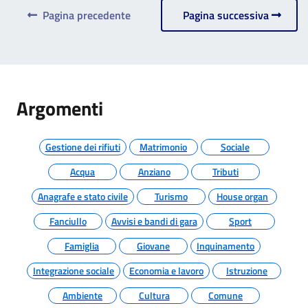
Pagina precedente
Pagina successiva
Argomenti
Gestione dei rifiuti
Matrimonio
Sociale
Acqua
Anziano
Tributi
Anagrafe e stato civile
Turismo
House organ
Fanciullo
Avvisi e bandi di gara
Sport
Famiglia
Giovane
Inquinamento
Integrazione sociale
Economia e lavoro
Istruzione
Ambiente
Cultura
Comune