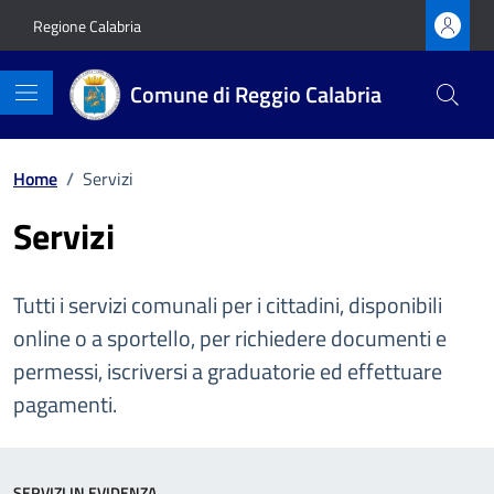
Vai ai contenuti
Vai al footer
Regione Calabria
Comune di Reggio Calabria
Home
/
Servizi
Servizi
Tutti i servizi comunali per i cittadini, disponibili
online o a sportello, per richiedere documenti e
permessi, iscriversi a graduatorie ed effettuare
pagamenti.
SERVIZI IN EVIDENZA